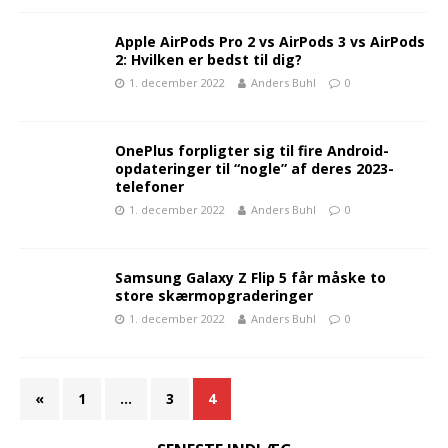
Apple AirPods Pro 2 vs AirPods 3 vs AirPods
2: Hvilken er bedst til dig?
1. december 2022
Anders Buhl
0
OnePlus forpligter sig til fire Android-
opdateringer til “nogle” af deres 2023-
telefoner
1. december 2022
Anders Buhl
0
Samsung Galaxy Z Flip 5 får måske to
store skærmopgraderinger
1. december 2022
Anders Buhl
0
«
1
…
3
4