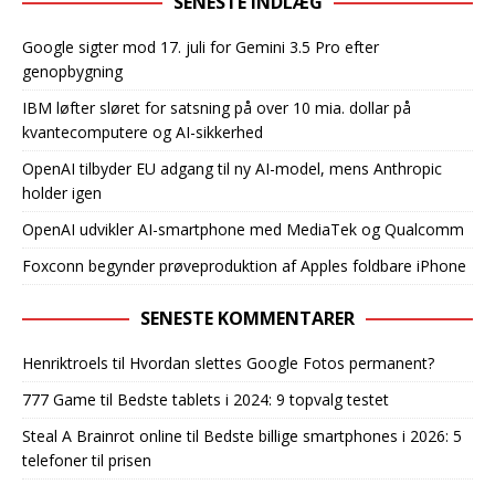
SENESTE INDLÆG
Google sigter mod 17. juli for Gemini 3.5 Pro efter
genopbygning
IBM løfter sløret for satsning på over 10 mia. dollar på
kvantecomputere og AI-sikkerhed
OpenAI tilbyder EU adgang til ny AI-model, mens Anthropic
holder igen
OpenAI udvikler AI-smartphone med MediaTek og Qualcomm
Foxconn begynder prøveproduktion af Apples foldbare iPhone
SENESTE KOMMENTARER
Henriktroels
til
Hvordan slettes Google Fotos permanent?
777 Game
til
Bedste tablets i 2024: 9 topvalg testet
Steal A Brainrot online
til
Bedste billige smartphones i 2026: 5
telefoner til prisen