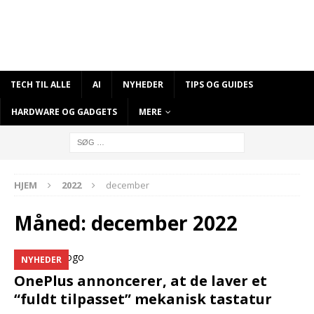
TECH TIL ALLE
AI
NYHEDER
TIPS OG GUIDES
HARDWARE OG GADGETS
MERE
HJEM
2022
december
Måned:
december 2022
NYHEDER
OnePlus annoncerer, at de laver et
“fuldt tilpasset” mekanisk tastatur