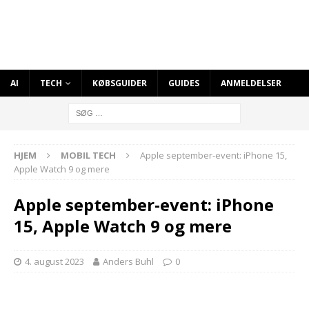
AI
TECH
KØBSGUIDER
GUIDES
ANMELDELSER
HJEM
MOBIL TECH
Apple september-event: iPhone 15,
Apple Watch 9 og mere
Apple september-event: iPhone
15, Apple Watch 9 og mere
4. august 2023
Anders Buhl
0