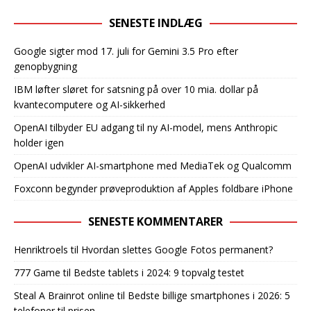
SENESTE INDLÆG
Google sigter mod 17. juli for Gemini 3.5 Pro efter
genopbygning
IBM løfter sløret for satsning på over 10 mia. dollar på
kvantecomputere og AI-sikkerhed
OpenAI tilbyder EU adgang til ny AI-model, mens Anthropic
holder igen
OpenAI udvikler AI-smartphone med MediaTek og Qualcomm
Foxconn begynder prøveproduktion af Apples foldbare iPhone
SENESTE KOMMENTARER
Henriktroels
til
Hvordan slettes Google Fotos permanent?
777 Game
til
Bedste tablets i 2024: 9 topvalg testet
Steal A Brainrot online
til
Bedste billige smartphones i 2026: 5
telefoner til prisen