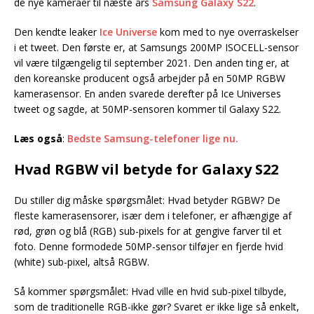
de nye kameraer til næste års
Samsung Galaxy S22
.
Den kendte leaker
Ice Universe
kom med to nye overraskelser
i et tweet. Den første er, at Samsungs 200MP ISOCELL-sensor
vil være tilgængelig til september 2021. Den anden ting er, at
den koreanske producent også arbejder på en 50MP RGBW
kamerasensor. En anden svarede derefter på Ice Universes
tweet og sagde, at 50MP-sensoren kommer til Galaxy S22.
Læs også
:
Bedste Samsung-telefoner lige nu.
Hvad RGBW vil betyde for Galaxy S22
Du stiller dig måske spørgsmålet: Hvad betyder RGBW? De
fleste kamerasensorer, især dem i telefoner, er afhængige af
rød, grøn og blå (RGB) sub-pixels for at gengive farver til et
foto. Denne formodede 50MP-sensor tilføjer en fjerde hvid
(white) sub-pixel, altså RGBW.
Så kommer spørgsmålet: Hvad ville en hvid sub-pixel tilbyde,
som de traditionelle RGB-ikke gør? Svaret er ikke lige så enkelt,