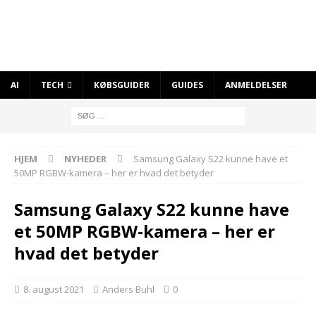
AI
TECH
KØBSGUIDER
GUIDES
ANMELDELSER
HJEM
NYHEDER
Samsung Galaxy S22 kunne have et
50MP RGBW-kamera – her er hvad det betyder
Samsung Galaxy S22 kunne have
et 50MP RGBW-kamera – her er
hvad det betyder
8. august 2021
Anders Buhl
0