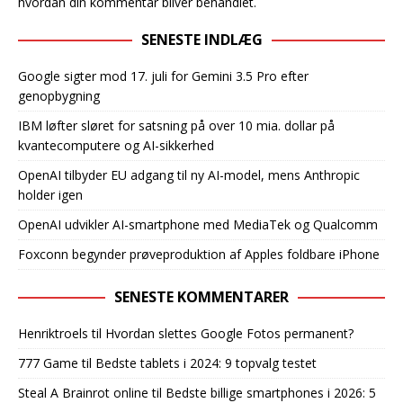
hvordan din kommentar bliver behandlet
.
SENESTE INDLÆG
Google sigter mod 17. juli for Gemini 3.5 Pro efter
genopbygning
IBM løfter sløret for satsning på over 10 mia. dollar på
kvantecomputere og AI-sikkerhed
OpenAI tilbyder EU adgang til ny AI-model, mens Anthropic
holder igen
OpenAI udvikler AI-smartphone med MediaTek og Qualcomm
Foxconn begynder prøveproduktion af Apples foldbare iPhone
SENESTE KOMMENTARER
Henriktroels
til
Hvordan slettes Google Fotos permanent?
777 Game
til
Bedste tablets i 2024: 9 topvalg testet
Steal A Brainrot online
til
Bedste billige smartphones i 2026: 5