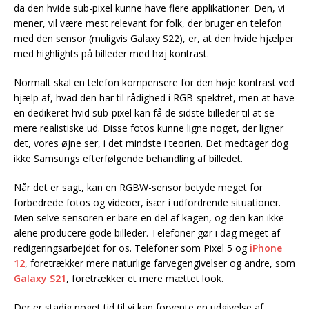
da den hvide sub-pixel kunne have flere applikationer. Den, vi
mener, vil være mest relevant for folk, der bruger en telefon
med den sensor (muligvis Galaxy S22), er, at den hvide hjælper
med highlights på billeder med høj kontrast.
Normalt skal en telefon kompensere for den høje kontrast ved
hjælp af, hvad den har til rådighed i RGB-spektret, men at have
en dedikeret hvid sub-pixel kan få de sidste billeder til at se
mere realistiske ud. Disse fotos kunne ligne noget, der ligner
det, vores øjne ser, i det mindste i teorien. Det medtager dog
ikke Samsungs efterfølgende behandling af billedet.
Når det er sagt, kan en RGBW-sensor betyde meget for
forbedrede fotos og videoer, især i udfordrende situationer.
Men selve sensoren er bare en del af kagen, og den kan ikke
alene producere gode billeder. Telefoner gør i dag meget af
redigeringsarbejdet for os. Telefoner som Pixel 5 og
iPhone
12
, foretrækker mere naturlige farvegengivelser og andre, som
Galaxy S21
, foretrækker et mere mættet look.
Der er stadig noget tid til vi kan forvente en udgivelse af