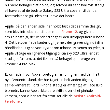
nu mere behagelig at holde, og selvom du sandsynligvis stadig
vil have et af de bedste Galaxy S23 Ultra-covers, vil de, der
foretrækker at gå uden etui, have det bedre.
Apple, på den anden side, har holdt fast i det samme design,
som blev introduceret tilbage med
iPhone 12
, og giver en
smule nostalgi, der vender tilbage til den ultrapopulære iPhone
4. Det betyder flade kanter og hjørner, der graver sig ind i dine
håndflader. . Og selvom rygter om iPhone 15-serien antyder, at
Apple vil tage en lignende tilgang til Galaxy S23 Ultra, er det
stadig et faktum, at det ikke er så behageligt at bruge en
iPhone 14 Pro Max.
Et område, hvor Apple foretog en ændring, er med den helt
nye Dynamic Island, der har taget en helt anden tilgang til
selfie-kameraet. Fordi iPhone stadig er afhængig af Face ID til
biometri, kunne Apple ikke bare skifte over til et pinhole-
kamera, som vi har set fra stort set alle de
bedste Android-
telefoner
.