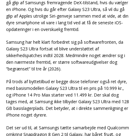
gå glip af Samsungs fremragende DeX-tilstand, hvis du vælger
en iPhone. Og hvis du går efter Galaxy S23 Ultra, så vil du gå
glip af Apples utrolige Siri-genveje sammen med at vide, at din
dyre smartphone vil vare i lang tid ved at få de seneste iOS-
opdateringer i en overskuelig fremtid.
Samsung har helt klart forbedret sig på softwarefronten, da
Galaxy S23 Ultra fortsat vil blive understøttet af
sikkerhedspatches indtil 2028. Medmindre noget ændrer sig i
den nærmeste fremtid, er større softwareudgivelser dog
“begrænset” til tre år (2026).
På trods af byttetilbud er begge disse telefoner også ret dyre,
med basismodellen Galaxy S23 Ultra til en pris på 10.999 kr.,
og iPhone 14 Pro Max starter ved 11.499 kr. Der skal dog
tages med, at Samsung ikke tilbyder Galaxy S23 Ultra med 128
GB basislagerplads. Det betyder, at i direkte sammenligning er
iPhone noget dyrere.
Det ser ud til, at Samsungs tætte samarbejde med Qualcomm
omkring Snapdragon 8 Gen 2 til Galaxy, har båret frugt, og