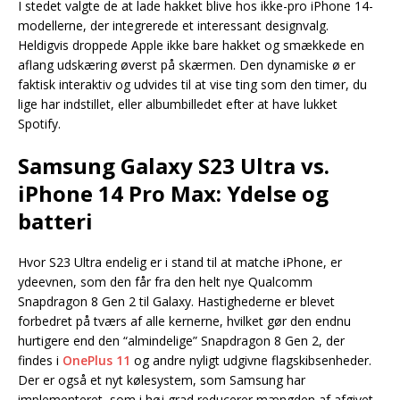
I stedet valgte de at lade hakket blive hos ikke-pro iPhone 14-
modellerne, der integrerede et interessant designvalg.
Heldigvis droppede Apple ikke bare hakket og smækkede en
aflang udskæring øverst på skærmen. Den dynamiske ø er
faktisk interaktiv og udvides til at vise ting som den timer, du
lige har indstillet, eller albumbilledet efter at have lukket
Spotify.
Samsung Galaxy S23 Ultra vs.
iPhone 14 Pro Max: Ydelse og
batteri
Hvor S23 Ultra endelig er i stand til at matche iPhone, er
ydeevnen, som den får fra den helt nye Qualcomm
Snapdragon 8 Gen 2 til Galaxy. Hastighederne er blevet
forbedret på tværs af alle kernerne, hvilket gør den endnu
hurtigere end den “almindelige” Snapdragon 8 Gen 2, der
findes i
OnePlus 11
og andre nyligt udgivne flagskibsenheder.
Der er også et nyt kølesystem, som Samsung har
implementeret, som i høj grad reducerer mængden af afgivet