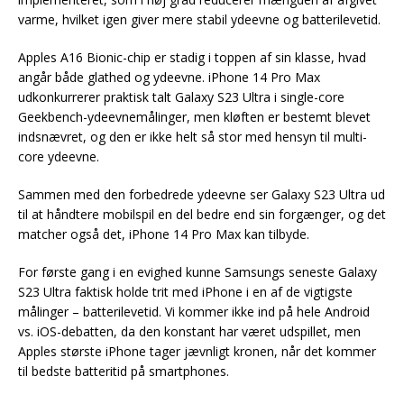
varme, hvilket igen giver mere stabil ydeevne og batterilevetid.
Apples A16 Bionic-chip er stadig i toppen af sin klasse, hvad
angår både glathed og ydeevne. iPhone 14 Pro Max
udkonkurrerer praktisk talt Galaxy S23 Ultra i single-core
Geekbench-ydeevnemålinger, men kløften er bestemt blevet
indsnævret, og den er ikke helt så stor med hensyn til multi-
core ydeevne.
Sammen med den forbedrede ydeevne ser Galaxy S23 Ultra ud
til at håndtere mobilspil en del bedre end sin forgænger, og det
matcher også det, iPhone 14 Pro Max kan tilbyde.
For første gang i en evighed kunne Samsungs seneste Galaxy
S23 Ultra faktisk holde trit med iPhone i en af de vigtigste
målinger – batterilevetid. Vi kommer ikke ind på hele Android
vs. iOS-debatten, da den konstant har været udspillet, men
Apples største iPhone tager jævnligt kronen, når det kommer
til bedste batteritid på smartphones.