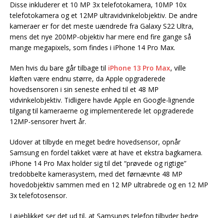
Disse inkluderer et 10 MP 3x telefotokamera, 10MP 10x
telefotokamera og et 12MP ultravidvinkelobjektiv. De andre
kameraer er for det meste uændrede fra Galaxy S22 Ultra,
mens det nye 200MP-objektiv har mere end fire gange så
mange megapixels, som findes i iPhone 14 Pro Max.
Men hvis du bare går tilbage til
iPhone 13 Pro Max
, ville
kløften være endnu større, da Apple opgraderede
hovedsensoren i sin seneste enhed til et 48 MP
vidvinkelobjektiv. Tidligere havde Apple en Google-lignende
tilgang til kameraerne og implementerede let opgraderede
12MP-sensorer hvert år.
Udover at tilbyde en meget bedre hovedsensor, opnår
Samsung en fordel takket være at have et ekstra bagkamera.
iPhone 14 Pro Max holder sig til det “prøvede og rigtige”
tredobbelte kamerasystem, med det førnævnte 48 MP
hovedobjektiv sammen med en 12 MP ultrabrede og en 12 MP
3x telefotosensor.
I øjeblikket ser det ud til, at Samsungs telefon tilbyder bedre