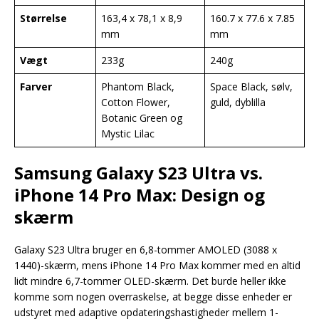
Størrelse
163,4 x 78,1 x 8,9
160.7 x 77.6 x 7.85
mm
mm
Vægt
233g
240g
Farver
Phantom Black,
Space Black, sølv,
Cotton Flower,
guld, dyblilla
Botanic Green og
Mystic Lilac
Samsung Galaxy S23 Ultra vs.
iPhone 14 Pro Max: Design og
skærm
Galaxy S23 Ultra bruger en 6,8-tommer AMOLED (3088 x
1440)-skærm, mens iPhone 14 Pro Max kommer med en altid
lidt mindre 6,7-tommer OLED-skærm. Det burde heller ikke
komme som nogen overraskelse, at begge disse enheder er
udstyret med adaptive opdateringshastigheder mellem 1-