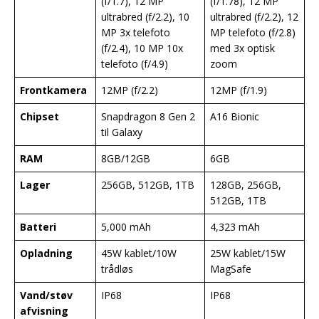
(f/1.7), 12 MP
(f/1.78), 12 MP
ultrabred (f/2.2), 10
ultrabred (f/2.2), 12
MP 3x telefoto
MP telefoto (f/2.8)
(f/2.4), 10 MP 10x
med 3x optisk
telefoto (f/4.9)
zoom
Frontkamera
12MP (f/2.2)
12MP (f/1.9)
Chipset
Snapdragon 8 Gen 2
A16 Bionic
til Galaxy
RAM
8GB/12GB
6GB
Lager
256GB, 512GB, 1TB
128GB, 256GB,
512GB, 1TB
Batteri
5,000 mAh
4,323 mAh
Opladning
45W kablet/10W
25W kablet/15W
trådløs
MagSafe
Vand/støv
IP68
IP68
afvisning