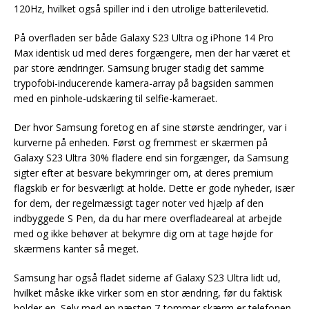
120Hz, hvilket også spiller ind i den utrolige batterilevetid.
På overfladen ser både Galaxy S23 Ultra og iPhone 14 Pro
Max identisk ud med deres forgængere, men der har været et
par store ændringer. Samsung bruger stadig det samme
trypofobi-inducerende kamera-array på bagsiden sammen
med en pinhole-udskæring til selfie-kameraet.
Der hvor Samsung foretog en af sine største ændringer, var i
kurverne på enheden. Først og fremmest er skærmen på
Galaxy S23 Ultra 30% fladere end sin forgænger, da Samsung
sigter efter at besvare bekymringer om, at deres premium
flagskib er for besværligt at holde. Dette er gode nyheder, især
for dem, der regelmæssigt tager noter ved hjælp af den
indbyggede S Pen, da du har mere overfladeareal at arbejde
med og ikke behøver at bekymre dig om at tage højde for
skærmens kanter så meget.
Samsung har også fladet siderne af Galaxy S23 Ultra lidt ud,
hvilket måske ikke virker som en stor ændring, før du faktisk
holder en. Selv med en næsten 7-tommer skærm er telefonen